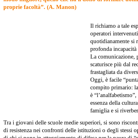
proprie facoltà”. (A. Manon)
Il richiamo a tale es
operatori intervenut
quotidianamente si r
profonda incapacità 
La comunicazione, pa
scaturisce più dal r
frastagliata da divers
Oggi, è facile “punt
compito primario: la
è “l’analfabetismo”, 
essenza della cultur
famiglia e si riverber
Tra i giovani delle scuole medie superiori, si sono riscon
di resistenza nei confronti delle istituzioni o degli stessi o
di chi si pone in atteggiamento di difesa per la paura di “