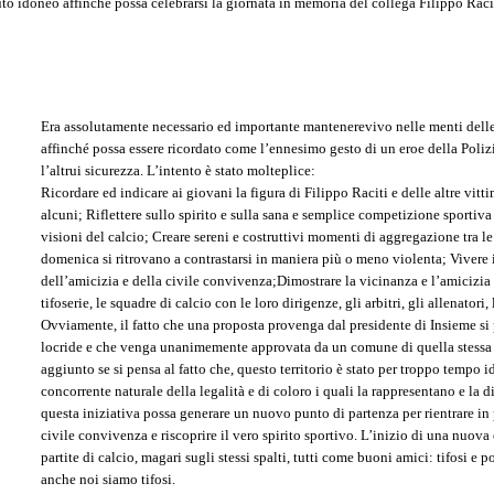
 idoneo affinché possa celebrarsi la giornata in memoria del collega Filippo Raciti, 
Era assolutamente necessario ed importante mantenerevivo nelle menti delle 
affinché possa essere ricordato come l’ennesimo gesto di un eroe della Polizia
l’altrui sicurezza. L’intento è stato molteplice:
Ricordare ed indicare ai giovani la figura di Filippo Raciti e delle altre vitt
alcuni; Riflettere sullo spirito e sulla sana e semplice competizione sportiva 
visioni del calcio; Creare sereni e costruttivi momenti di aggregazione tra 
domenica si ritrovano a contrastarsi in maniera più o meno violenta; Vivere 
dell’amicizia e della civile convivenza;Dimostrare la vicinanza e l’amicizia tr
tifoserie, le squadre di calcio con le loro dirigenze, gli arbitri, gli allenatori,
Ovviamente, il fatto che una proposta provenga dal presidente di Insieme si
locride e che venga unanimemente approvata da un comune di quella stessa te
aggiunto se si pensa al fatto che, questo territorio è stato per troppo tempo i
concorrente naturale della legalità e di coloro i quali la rappresentano e la
questa iniziativa possa generare un nuovo punto di partenza per rientrare in 
civile convivenza e riscoprire il vero spirito sportivo. L’inizio di una nuova
partite di calcio, magari sugli stessi spalti, tutti come buoni amici: tifosi e 
anche noi siamo tifosi.