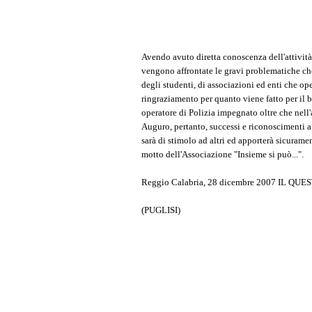
Avendo avuto diretta conoscenza dell'attività
vengono affrontate le gravi problematiche che a
degli studenti, di associazioni ed enti che o
ringraziamento per quanto viene fatto per il be
operatore di Polizia impegnato oltre che nell'a
Auguro, pertanto, successi e riconoscimenti a
sarà di stimolo ad altri ed apporterà sicuramen
motto dell'Associazione "Insieme si può...".
Reggio Calabria, 28 dicembre 2007 IL QU
(PUGLISI)