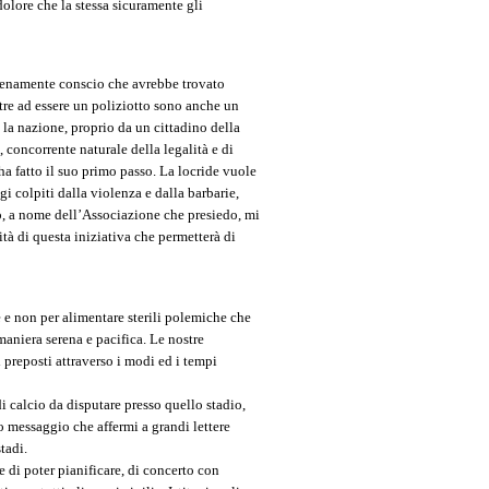
 dolore che la stessa sicuramente gli
pienamente conscio che avrebbe trovato
tre ad essere un poliziotto sono anche un
a la nazione, proprio da un cittadino della
, concorrente naturale della legalità e di
ha fatto il suo primo passo. La locride vuole
ggi colpiti dalla violenza e dalla barbarie,
o, a nome dell’Associazione che presiedo, mi
ità di questa iniziativa che permetterà di
 e non per alimentare sterili polemiche che
maniera serena e pacifica. Le nostre
 preposti attraverso i modi ed i tempi
i calcio da disputare presso quello stadio,
ro messaggio che affermi a grandi lettere
tadi.
e di poter pianificare, di concerto con