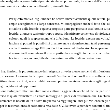
uale, malgrado la grave ferita riportata, rivelatasi poi mortale, incurante dell’atroce
oi uomini a contrastare la follia altrui, sino alla fine.
Per questo motivo, Sig. Sindaco ho scritto immediatamente quella lettera, 
ampio accoglimento e largo consenso. Mi inorgoglisce anche il fatto che, ol
cittadino della locride, e questa proposta parte per prima in assoluto, in tutt
locride, di questo territorio troppo spesso identificato come terra di violenza
coloro i quali la rappresentano e la difendono. La locride, ancora una volta, 
lasciare ai posteri la possibilità di annoverare e ricordare, tra i tanti persona
anche il nostro collega Filippo Raciti. A nome del Sindacato che rappresent
si consenta di comunicare il nostro particolare orgoglio in merito alla titolar
lasciare un segno tangibile dell’ennesimo sacrificio di un nostro uomo.
Sig. Sindaco, la proposta nasce dall’esigenza di voler creare momenti di riflessione
, ci saranno i momenti e le opportune sedi. Vogliamo ricordare il nostro collega in 
gittime rivendicazioni, senza dubbio saranno puntualmente rappresentate agli organi
tegoria, idonei ed opportuni.
ione sviluppare altre iniziative socio-culturali agganciate anche ad alcune partite d
traverso le quali trasmettere un chiaro messaggio di pace e di trasformazione. Un chia
ramente la nascita di un nuovo traguardo da raggiungere: mai più violenza negli s
 la testimonianza di solidarietà resa dalla S.V., la invito a prendere contatti al fin