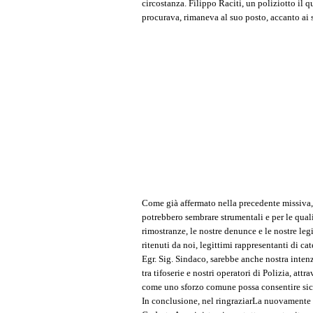
circostanza. Filippo Raciti, un poliziotto il q
procurava, rimaneva al suo posto, accanto ai su
Come già affermato nella precedente missiva, 
potrebbero sembrare strumentali e per le quali
rimostranze, le nostre denunce e le nostre le
ritenuti da noi, legittimi rappresentanti di ca
Egr. Sig. Sindaco, sarebbe anche nostra intenz
tra tifoserie e nostri operatori di Polizia, at
come uno sforzo comune possa consentire sicu
In conclusione, nel ringraziarLa nuovamente per