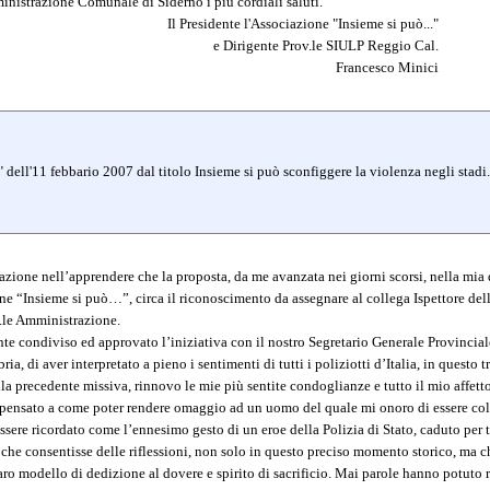
ministrazione Comunale di Siderno i più cordiali saluti.
Il Presidente l'Associazione "Insieme si può..."
e Dirigente Prov.le SIULP Reggio Cal.
Francesco Minici
dell'11 febbario 2007 dal titolo Insieme si può sconfiggere la violenza negli stadi.
ione nell’apprendere che la proposta, da me avanzata nei giorni scorsi, nella mia qu
e “Insieme si può…”, circa il riconoscimento da assegnare al collega Ispettore della
.le Amministrazione.
e condiviso ed approvato l’iniziativa con il nostro Segretario Generale Provinciale
ia, di aver interpretato a pieno i sentimenti di tutti i poliziotti d’Italia, in questo t
lla precedente missiva, rinnovo le mie più sentite condoglianze e tutto il mio affet
 pensato a come poter rendere omaggio ad un uomo del quale mi onoro di essere colle
sere ricordato come l’ennesimo gesto di un eroe della Polizia di Stato, caduto per tu
 che consentisse delle riflessioni, non solo in questo preciso momento storico, ma ch
ro modello di dedizione al dovere e spirito di sacrificio. Mai parole hanno potuto r