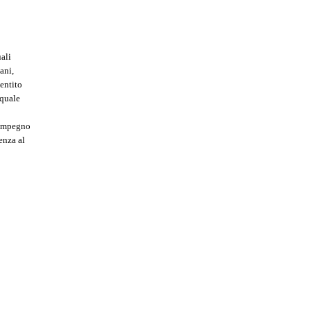
ali
ani,
sentito
 quale
o impegno
renza al