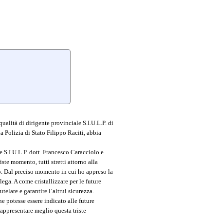
alità di dirigente provinciale S.I.U.L.P. di
 Polizia di Stato Filippo Raciti, abbia
 S.I.U.L.P. dott. Francesco Caracciolo e
riste momento, tutti stretti attorno alla
to. Dal preciso momento in cui ho appreso la
ga. A come cristallizzare per le future
telare e garantire l’altrui sicurezza.
e potesse essere indicato alle future
appresentare meglio questa triste