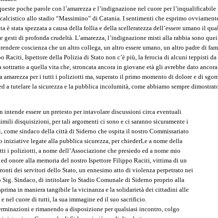
queste poche parole con l’amarezza e l’indignazione nel cuore per l’inqualificabile
 calcistico allo stadio “Massimino” di Catania. I sentimenti che esprimo ovviamen
ta è stata spezzata a causa della follia e della scelleratezza dell’essere umano il qu
are gesti di profonda crudeltà. L’amarezza, l’indignazione misti alla rabbia sono quei
prendere coscienza che un altro collega, un altro essere umano, un altro padre di fam
po Raciti, Ispettore della Polizia di Stato non c’è più, la ferocia di alcuni teppisti d
a sottratto a quella vita che, stroncata ancora in giovane età gli avrebbe dato ancora
 amarezza per i tutti i poliziotti ma, superato il primo momento di dolore e di sgom
ed a tutelare la sicurezza e la pubblica incolumità, come abbiamo sempre dimostrato
on intende essere un pretesto per intavolare discussioni circa eventuali
 simili disquisizioni, per tali argomenti ci sono e ci saranno sicuramente i
i, come sindaco della città di Siderno che ospita il nostro Commissariato
to iniziative legate alla pubblica sicurezza, per chiederLe a nome della
tti i poliziotti, a nome dell’Associazione che presiedo ed a nome mio
d onore alla memoria del nostro Ispettore Filippo Raciti, vittima di un
onti dei servitori dello Stato, un ennesimo atto di violenza perpetrato nei
do Sig. Sindaco, di intitolare lo Stadio Comunale di Siderno proprio alla
rima in maniera tangibile la vicinanza e la solidarietà dei cittadini alle
 nel cuore di tutti, la sua immagine ed il suo sacrificio.
eterminazioni e rimanendo a disposizione per qualsiasi incontro, colgo