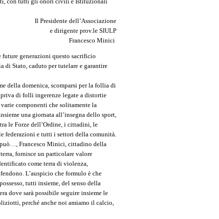
con tutti gli onori civili e Istituzionali
Il Presidente dell’Associazione
e dirigente prov.le SIULP
Francesco Minici
future generazioni questo sacrificio
 di Stato, caduto per tutelare e garantire
ime della domenica, scomparsi per la follia di
priva di folli ingerenze legate a distortie
le varie componenti che solitamente la
insieme una giornata all’insegna dello sport,
a le Forze dell’Ordine, i cittadini, le
 le federazioni e tutti i settori della comunità.
 può…, Francesco Minici, cittadino della
rra, fornisce un particolare valore
dentificato come terra di violenza,
 difendono. L’auspicio che formulo è che
possesso, tutti insieme, del senso della
 era dove sarà possibile seguire insieme le
poliziotti, perché anche noi amiamo il calcio,