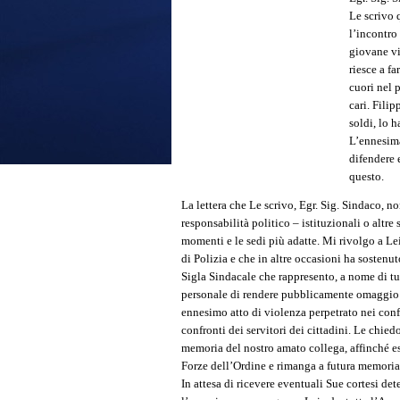
Le scrivo 
l’incontro
giovane vi
riesce a f
cuori nel 
cari. Filip
soldi, lo h
L’ennesima
difendere 
questo.
La lettera che Le scrivo, Egr. Sig. Sindaco, n
responsabilità politico – istituzionali o altre
momenti e le sedi più adatte. Mi rivolgo a Le
di Polizia e che in altre occasioni ha sostenu
Sigla Sindacale che rappresento, a nome di tu
personale di rendere pubblicamente omaggio e
ennesimo atto di violenza perpetrato nei confr
confronti dei servitori dei cittadini. Le chie
memoria del nostro amato collega, affinché esp
Forze dell’Ordine e rimanga a futura memoria e
In attesa di ricevere eventuali Sue cortesi d