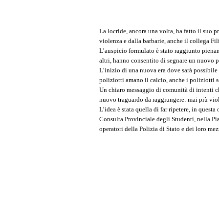
La locride, ancora una volta, ha fatto il suo pr
violenza e dalla barbarie, anche il collega Fil
L’auspicio formulato è stato raggiunto pienamen
altri, hanno consentito di segnare un nuovo pun
L’inizio di una nuova era dove sarà possibile s
poliziotti amano il calcio, anche i poliziotti s
Un chiaro messaggio di comunità di intenti ch
nuovo traguardo da raggiungere: mai più viol
L’idea è stata quella di far ripetere, in que
Consulta Provinciale degli Studenti, nella Piaz
operatori della Polizia di Stato e dei loro m