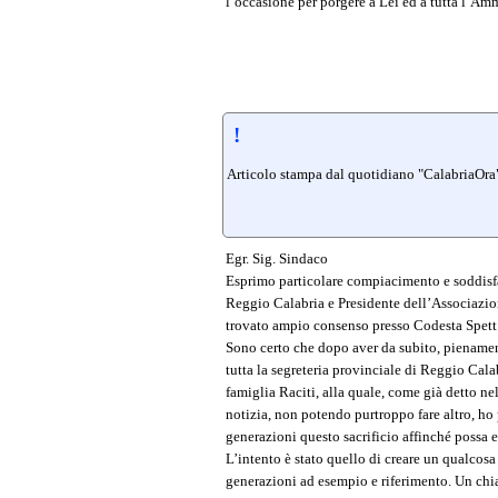
l’occasione per porgere a Lei ed a tutta l’Am
!
Articolo stampa dal quotidiano "CalabriaOra" 
Egr. Sig. Sindaco
Esprimo particolare compiacimento e soddisfaz
Reggio Calabria e Presidente dell’Associazion
trovato ampio consenso presso Codesta Spett
Sono certo che dopo aver da subito, pienament
tutta la segreteria provinciale di Reggio Calabr
famiglia Raciti, alla quale, come già detto ne
notizia, non potendo purtroppo fare altro, ho
generazioni questo sacrificio affinché possa es
L’intento è stato quello di creare un qualcosa
generazioni ad esempio e riferimento. Un chia