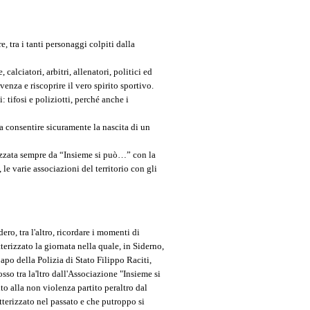
e, tra i tanti personaggi colpiti dalla
alciatori, arbitri, allenatori, politici ed
enza e riscoprire il vero spirito sportivo.
: tifosi e poliziotti, perché anche i
a consentire sicuramente la nascita di un
nizzata sempre da “Insieme si può…” con la
le varie associazioni del territorio con gli
ro, tra l'altro, ricordare i momenti di
erizzato la giornata nella quale, in Siderno,
Capo della Polizia di Stato Filippo Raciti,
so tra la'ltro dall'Associazione "Insieme si
ito alla non violenza partito peraltro dal
atterizzato nel passato e che putroppo si