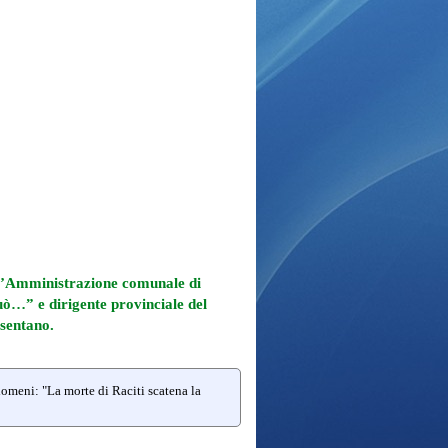
all’Amministrazione comunale di
può…” e dirigente provinciale del
esentano.
iomeni: "La morte di Raciti scatena la