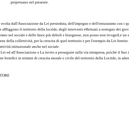
perpetuano nel presente.
 svolta dall'Associazione da Lei presieduta, dell'impegno e dell'entusiasmo con i qu
ffliggono il territorio della locride, degli interventi effettuati a sostegno dei giov
perano nel sociale e delle fasce più deboli e bisognose, non posso non rivogerLe un 
ne della collettività, per la crescita di quel territorio e per l'esempio da Lei fornito
ttività istituzionale anche nel sociale.
 Lei ed all'Associazione e La invito a proseguire sulla via intrapresa, poichè il Su
te benefici in termini di crescita morale e civile del terriotrio della Locride, in ade
ESTORE