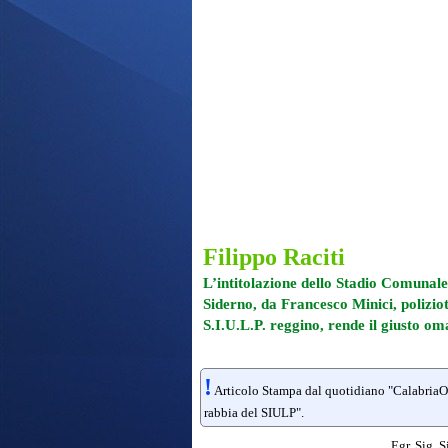
Filippo Raciti
L’intitolazione dello Stadio Comunal
Siderno, da Francesco Minici, poliziot
S.I.U.L.P. reggino, rende il giusto oma
!
Articolo Stampa dal quotidiano "CalabriaOra
rabbia del SIULP".
Egr. Sig. 