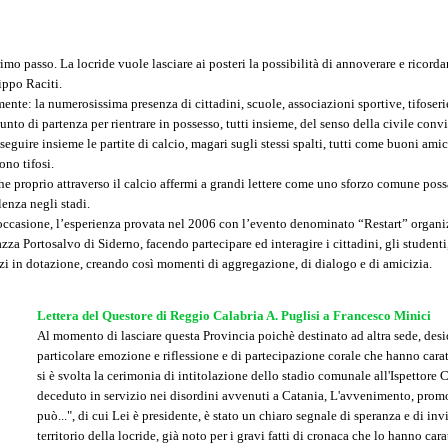
imo passo. La locride vuole lasciare ai posteri la possibilità di annoverare e ricordar
ippo Raciti.
te: la numerosissima presenza di cittadini, scuole, associazioni sportive, tifoserie, c
to di partenza per rientrare in possesso, tutti insieme, del senso della civile conviv
eguire insieme le partite di calcio, magari sugli stessi spalti, tutti come buoni amici
ono tifosi.
e proprio attraverso il calcio affermi a grandi lettere come uno sforzo comune poss
enza negli stadi.
sta occasione, l’esperienza provata nel 2006 con l’evento denominato “Restart” orga
za Portosalvo di Siderno, facendo partecipare ed interagire i cittadini, gli studenti, 
ezzi in dotazione, creando così momenti di aggregazione, di dialogo e di amicizia.
Lettera del Questore di Reggio Calabria A. Puglisi a Francesco Minici
Al momento di lasciare questa Provincia poichè destinato ad altra sede, deside
particolare emozione e riflessione e di partecipazione corale che hanno caratt
si è svolta la cerimonia di intitolazione dello stadio comunale all'Ispettore 
deceduto in servizio nei disordini avvenuti a Catania, L'avvenimento, promos
può...", di cui Lei è presidente, è stato un chiaro segnale di speranza e di inv
territorio della locride, già noto per i gravi fatti di cronaca che lo hanno car